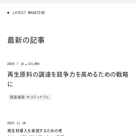
L
A
T
E
S
T
M
A
G
A
Z
I
N
E
最新の記事
2026.
7.16
COLUMN
再生原料の調達を競争力を高めるための戦略
に
資源循環・サスティナブル
2025.11.10
再生材導入を実現するための考