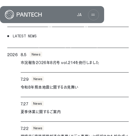
69.5Mpa
2580Mpa
Charpy impact strength
Pantechco
パンテックについて
3.6kJ/m²
JA
We’re
Driven Company
Philosophy
株
式
Data
L
A
T
E
S
T
N
E
W
S
Language
お問い合わせフォームへ
会
メルマガ・市況報告の配信登録
日本語
社
English
パ
中文
2026
8.5
News
ン
Tiếng Việt
市況報告2026年8月号 vol.214を発行しました
テ
TYPE
ッ
ク
Polystyrene
7.29
News
PANTECH
Paper
Co.,
令和8年熊本地震に関するお見舞い
Ltd.
7.27
News
夏季休業に関するご案内
7.22
News