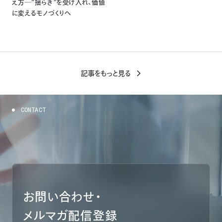
え方─“揺らぎ”を受け入れ、価値
に変えるモノづくりへ
記事をもっと見る
C
O
N
T
A
C
T
お問い合わせ・
メルマガ配信登録