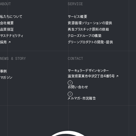
ABOUT
SERVICE
私たちについて
サービス概要
会社概要
資源循環ソリューションの提供
品質保証
再生プラスチック原料の供給
サステナビリティ
クローズドループの構築
採用
グリーンプロダクトの開発・提供
NEWS & STORY
CONTACT
サーキュラーデザインセンター
事例
滋賀県栗東市中沢2丁目4番5号
マガジン
お問い合わせ
メルマガ・市況報告