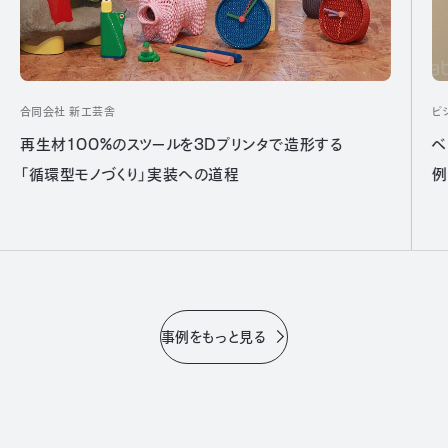
合同会社 新工芸舎
ピ
再生材100%のスツールを3Dプリンタで造形する
ベ
「循環型モノづくり」実装への道程
例
事例をもっと見る