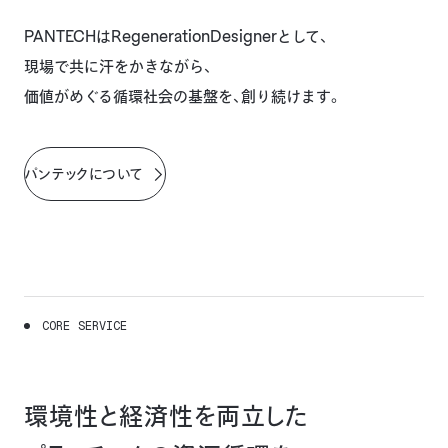
PANTECHはRegenerationDesignerとして、
現場で共に汗をかきながら、
価値がめぐる循環社会の基盤を、創り続けます。
パンテックについて
C
O
R
E
S
E
R
V
I
C
E
環境性と経済性を両立した