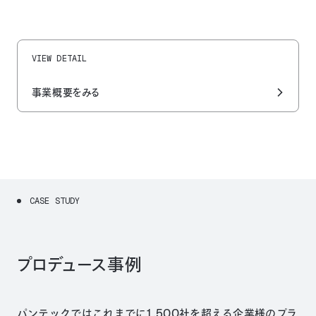
VIEW DETAIL
事業概要をみる
C
A
S
E
S
T
U
D
Y
プロデュース事例
パンテックではこれまでに1,500社を超える企業様のプラ