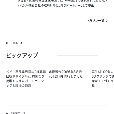
環境省「資源循環加速化事業（モデル事業）」に採択された旭化成メ
ディカル株式会社の取り組みに、共創パートナーとして参画
マガジン一覧
P
I
C
K
U
P
ピックアップ
ベビー用品業界初の「哺乳器
市況報告2026年8月号
再生材100%
回収リサイクル」。前例なき
vol.214を発行しました
3Dプリンタで
挑戦を支えたパートナーシ
環型モノづくり
ップと現場の熱意
程
A
B
O
U
T
U
S