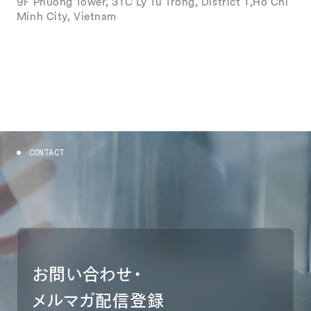
9F Phuong Tower, 31C Ly Tu Trong, District 1,Ho Chi
Minh City, Vietnam
C
O
N
T
A
C
T
お問い合わせ・
メルマガ配信登録