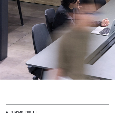
C
O
M
P
A
N
Y
P
R
O
F
I
L
E