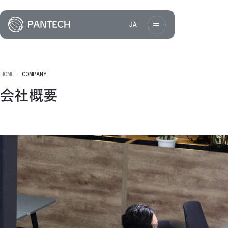
Pantechco
JA
Language
お問い合わせフォームへ
メルマガ・市況報告の配信登録
HOME
COMPANY
日本語
English
中文
会社概要
Tiếng Việt