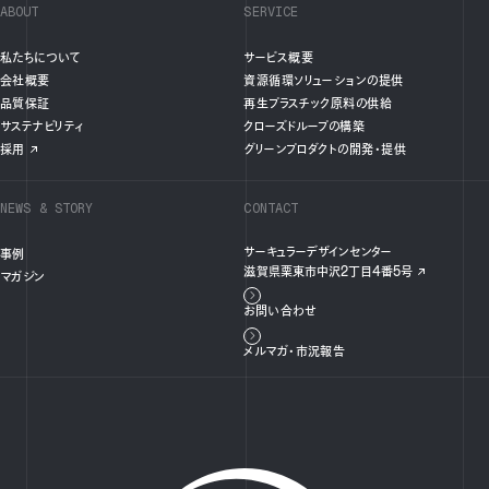
ABOUT
SERVICE
私たちについて
サービス概要
会社概要
資源循環ソリューションの提供
品質保証
再生プラスチック原料の供給
サステナビリティ
クローズドループの構築
採用
グリーンプロダクトの開発・提供
NEWS & STORY
CONTACT
サーキュラーデザインセンター
事例
滋賀県栗東市中沢2丁目4番5号
マガジン
お問い合わせ
メルマガ・市況報告