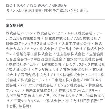
ISO 14001
/
ISO 9001
/
GRS認証
各リンクより認証証明書（PDF）をご確認いただけます。
主な取引先
株式会社アイシン / 株式会社アイセロ / I-PEX株式会社 / アー
ルエム東セロ株式会社 / 旭化成株式会社 / AGC株式会社 /
ENEOSテクノマテリアル株式会社 / 大倉工業株式会社 / 株式
会社カネカ / キヤノン株式会社 / 京セラ株式会社 / 株式会社ク
ラレ / 信越化学工業株式会社 / 住友化学株式会社 / 生活協同
組合連合会コープ中国四国事業連合 / 積水化学工業株式会社
/ 株式会社ダイセル / TDK株式会社 / DICプラスチック株式会社
/ 帝人株式会社 / デンカ株式会社 / 東洋紡株式会社 / 東レ株
式会社 / 豊田合成株式会社 / トヨタ紡織株式会社 / ニチアス株
式会社 / 株式会社ニチレイ / 日東電工株式会社 / NISSHA株
式会社 / パナソニック株式会社 / ピジョン株式会社 / 株式会社
ファンケル / 福助工業株式会社 / 株式会社プライムポリマー /
古河電気工業株式会社 / 三井化学株式会社 / 三井物産株式会
社 / 三菱ケミカルグループ株式会社 / 株式会社村田製作所（五
十音順、敬称略）